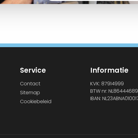
Service
Informatie
Contact
KVK: 87914999
BTW nr: NL86444689
Sitemap
IBAN: NL23ABNA0100
Cookiebeleid