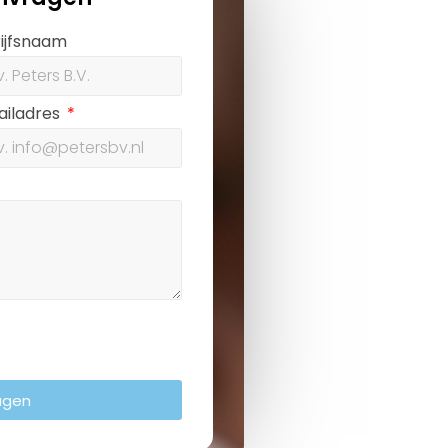
ijfsnaam
ailadres
agen