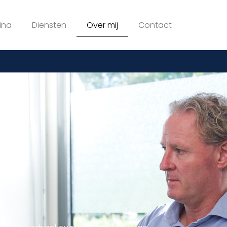
ina
Diensten
Over mij
Contact
j