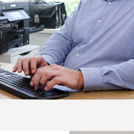
 en zijn verhaal over het ontstaan van
.V.
Over mij