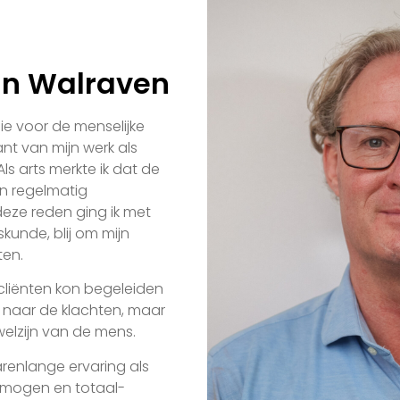
van Walraven
sie voor de menselijke
ant van mijn werk als
Als arts merkte ik dat de
en regelmatig
eze reden ging ik met
unde, blij om mijn
ten.
ik cliënten kon begeleiden
kt naar de klachten, maar
elzijn van de mens.
jarenlange ervaring als
rmogen en totaal-