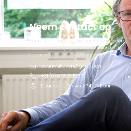
Neem contact op
Neem vandaag nog de eerste stap. Neem
contact met mij op om uw wensen te
bespreken.
avanwalraven@gmail.com
+31 (0) 6 18 23 19 37
Baarnsche Dijk 4b, 3741 LR, Baarn