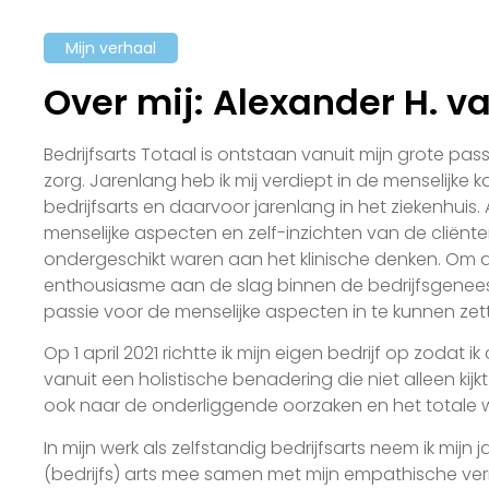
Mijn verhaal
Over mij: Alexander H. 
Bedrijfsarts Totaal is ontstaan vanuit mijn grote pas
zorg. Jarenlang heb ik mij verdiept in de menselijke k
bedrijfsarts en daarvoor jarenlang in het ziekenhuis. 
menselijke aspecten en zelf-inzichten van de cliënt
ondergeschikt waren aan het klinische denken. Om d
enthousiasme aan de slag binnen de bedrijfsgeneesk
passie voor de menselijke aspecten in te kunnen zet
Op 1 april 2021 richtte ik mijn eigen bedrijf op zodat 
vanuit een holistische benadering die niet alleen kij
ook naar de onderliggende oorzaken en het totale w
In mijn werk als zelfstandig bedrijfsarts neem ik mijn 
(bedrijfs) arts mee samen met mijn empathische ve