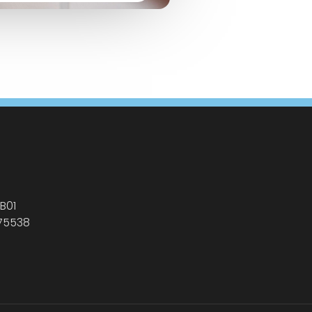
B01
175538