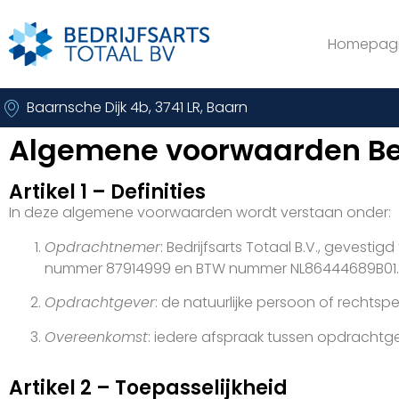
Homepag
Baarnsche Dijk 4b, 3741 LR, Baarn
Algemene voorwaarden Bedr
Artikel 1 – Definities
In deze algemene voorwaarden wordt verstaan onder:
Opdrachtnemer
: Bedrijfsarts Totaal B.V., gevest
nummer 87914999 en BTW nummer NL86444689B01.
Opdrachtgever
: de natuurlijke persoon of rechts
Overeenkomst
: iedere afspraak tussen opdrachtg
Artikel 2 – Toepasselijkheid