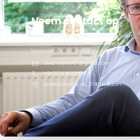
Neem contact op
Neem vandaag nog de eerste stap. Neem
contact met mij op om uw wensen te
bespreken.
avanwalraven@gmail.com
+31 (0) 6 18 23 19 37
Baarnsche Dijk 4b, 3741 LR, Baarn