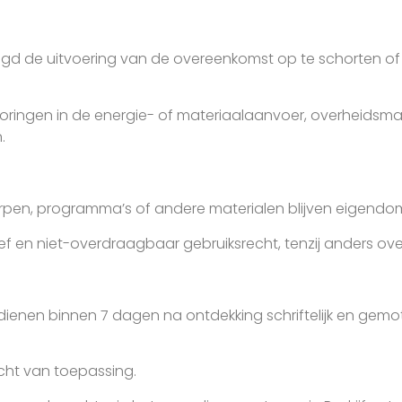
igd de uitvoering van de overeenkomst op te schorten o
ringen in de energie- of materiaalaanvoer, overheidsmaat
.
erpen, programma’s of andere materialen blijven eigend
sief en niet-overdraagbaar gebruiksrecht, tenzij anders 
ienen binnen 7 dagen na ontdekking schriftelijk en gemo
cht van toepassing.