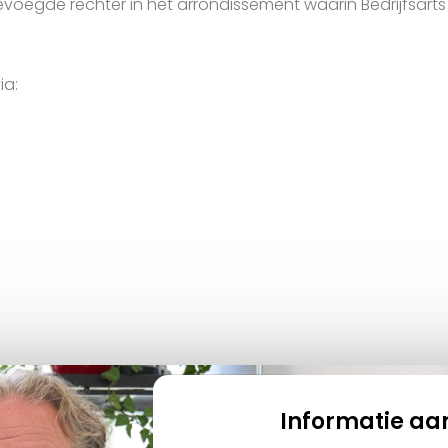
oegde rechter in het arrondissement waarin Bedrijfsarts T
ia:
Informatie a