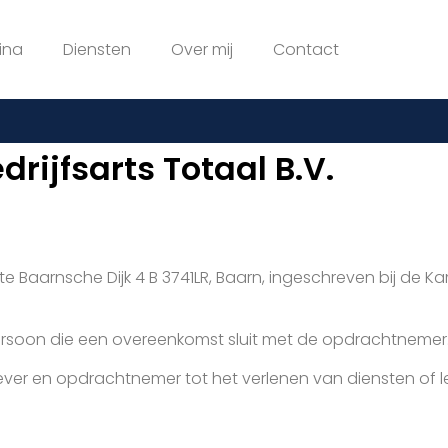
ina
Diensten
Over mij
Contact
ijfsarts Totaal B.V.
igd te Baarnsche Dijk 4 B 3741LR, Baarn, ingeschreven bij d
persoon die een overeenkomst sluit met de opdrachtnemer
ever en opdrachtnemer tot het verlenen van diensten of l