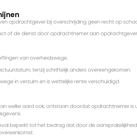
mijnen
even opdrachtgever bij overschrijding geen recht op sch
duct of de dienst door opdrachtnemer aan opdrachtgever
 heffingen van overheidswege.
ctuurdatum, tenzij schriftelijk anders overeengekomen.
swege in verzuim en is wettelijke rente verschuldigd.
 van welke aard ook, ontstaan doordat opdrachtnemer is
gegevens.
eval beperkt tot het bedrag dat door de aansprakelijkhei
 overeenkomst.