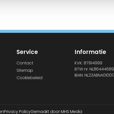
Service
Informatie
Contact
KVK: 87914999
BTW nr: NL86444689
Sitemap
IBAN: NL23ABNA0100
Cookiebeleid
en
Privacy Policy
Gemaakt door MHS Media