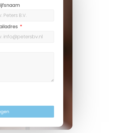
ijfsnaam
ailadres
agen