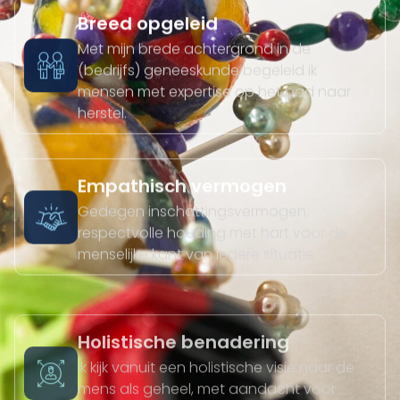
Breed opgeleid
Met mijn brede achtergrond in de
(bedrijfs) geneeskunde begeleid ik
mensen met expertise op het pad naar
herstel.
Empathisch vermogen
Gedegen inschattingsvermogen,
respectvolle houding met hart voor de
menselijke kant van iedere situatie.
Holistische benadering
Ik kijk vanuit een holistische visie naar de
mens als geheel, met aandacht voor
lichaam, geest en welzijn.