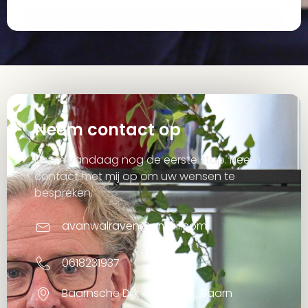
Neem contact op
Neem vandaag nog de eerste stap. Neem
contact met mij op om uw wensen te
bespreken.
avanwalraven@gmail.com
0618231937
Baarnsche Dijk 4b, 3741 LR, Baarn