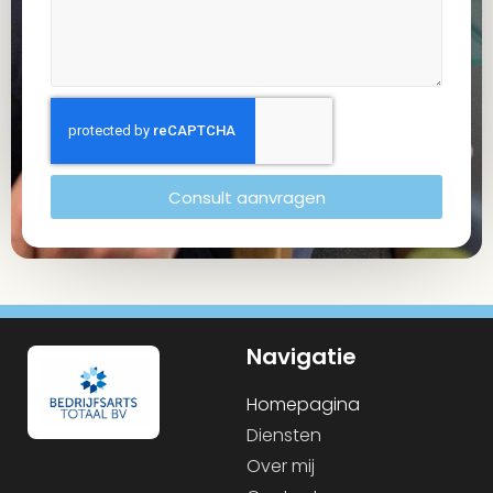
Consult aanvragen
Navigatie
Homepagina
Diensten
Over mij